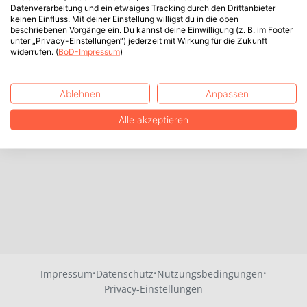
Datenverarbeitung und ein etwaiges Tracking durch den Drittanbieter
keinen Einfluss. Mit deiner Einstellung willigst du in die oben
beschriebenen Vorgänge ein. Du kannst deine Einwilligung (z. B. im Footer
unter „Privacy-Einstellungen“) jederzeit mit Wirkung für die Zukunft
widerrufen. (
BoD-Impressum
)
Ablehnen
Anpassen
Alle akzeptieren
·
·
·
Impressum
Datenschutz
Nutzungsbedingungen
Privacy-Einstellungen