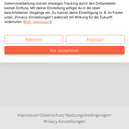
Datenverarbeitung und ein etwaiges Tracking durch den Drittanbieter
keinen Einfluss. Mit deiner Einstellung willigst du in die oben
beschriebenen Vorgänge ein. Du kannst deine Einwilligung (z. B. im Footer
unter „Privacy-Einstellungen“) jederzeit mit Wirkung für die Zukunft
widerrufen. (
BoD-Impressum
)
Ablehnen
Anpassen
Alle akzeptieren
·
·
·
Impressum
Datenschutz
Nutzungsbedingungen
Privacy-Einstellungen