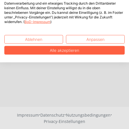
Datenverarbeitung und ein etwaiges Tracking durch den Drittanbieter
keinen Einfluss. Mit deiner Einstellung willigst du in die oben
beschriebenen Vorgänge ein. Du kannst deine Einwilligung (z. B. im Footer
unter „Privacy-Einstellungen“) jederzeit mit Wirkung für die Zukunft
widerrufen. (
BoD-Impressum
)
Ablehnen
Anpassen
Alle akzeptieren
·
·
·
Impressum
Datenschutz
Nutzungsbedingungen
Privacy-Einstellungen