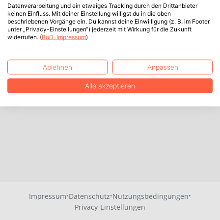
Datenverarbeitung und ein etwaiges Tracking durch den Drittanbieter
keinen Einfluss. Mit deiner Einstellung willigst du in die oben
beschriebenen Vorgänge ein. Du kannst deine Einwilligung (z. B. im Footer
unter „Privacy-Einstellungen“) jederzeit mit Wirkung für die Zukunft
widerrufen. (
BoD-Impressum
)
Ablehnen
Anpassen
Alle akzeptieren
·
·
·
Impressum
Datenschutz
Nutzungsbedingungen
Privacy-Einstellungen