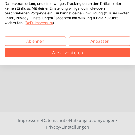
Datenverarbeitung und ein etwaiges Tracking durch den Drittanbieter
keinen Einfluss. Mit deiner Einstellung willigst du in die oben
beschriebenen Vorgänge ein. Du kannst deine Einwilligung (z. B. im Footer
unter „Privacy-Einstellungen“) jederzeit mit Wirkung für die Zukunft
widerrufen. (
BoD-Impressum
)
Ablehnen
Anpassen
Alle akzeptieren
·
·
·
Impressum
Datenschutz
Nutzungsbedingungen
Privacy-Einstellungen