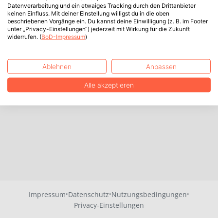
Datenverarbeitung und ein etwaiges Tracking durch den Drittanbieter
keinen Einfluss. Mit deiner Einstellung willigst du in die oben
beschriebenen Vorgänge ein. Du kannst deine Einwilligung (z. B. im Footer
unter „Privacy-Einstellungen“) jederzeit mit Wirkung für die Zukunft
widerrufen. (
BoD-Impressum
)
Ablehnen
Anpassen
Alle akzeptieren
·
·
·
Impressum
Datenschutz
Nutzungsbedingungen
Privacy-Einstellungen