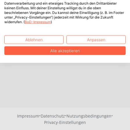
Datenverarbeitung und ein etwaiges Tracking durch den Drittanbieter
keinen Einfluss. Mit deiner Einstellung willigst du in die oben
beschriebenen Vorgänge ein. Du kannst deine Einwilligung (z. B. im Footer
unter „Privacy-Einstellungen“) jederzeit mit Wirkung für die Zukunft
widerrufen. (
BoD-Impressum
)
Ablehnen
Anpassen
Alle akzeptieren
·
·
·
Impressum
Datenschutz
Nutzungsbedingungen
Privacy-Einstellungen