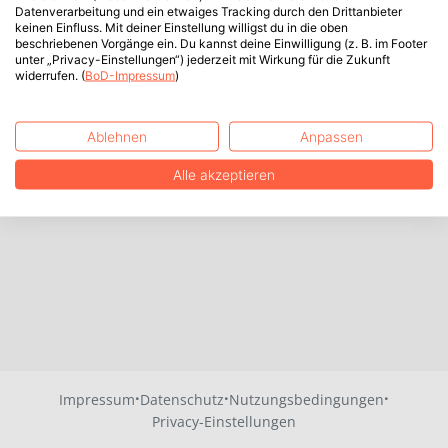
Datenverarbeitung und ein etwaiges Tracking durch den Drittanbieter
keinen Einfluss. Mit deiner Einstellung willigst du in die oben
beschriebenen Vorgänge ein. Du kannst deine Einwilligung (z. B. im Footer
unter „Privacy-Einstellungen“) jederzeit mit Wirkung für die Zukunft
widerrufen. (
BoD-Impressum
)
Ablehnen
Anpassen
Alle akzeptieren
·
·
·
Impressum
Datenschutz
Nutzungsbedingungen
Privacy-Einstellungen