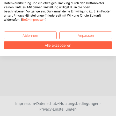
Datenverarbeitung und ein etwaiges Tracking durch den Drittanbieter
keinen Einfluss. Mit deiner Einstellung willigst du in die oben
beschriebenen Vorgänge ein. Du kannst deine Einwilligung (z. B. im Footer
unter „Privacy-Einstellungen“) jederzeit mit Wirkung für die Zukunft
widerrufen. (
BoD-Impressum
)
Ablehnen
Anpassen
Alle akzeptieren
·
·
·
Impressum
Datenschutz
Nutzungsbedingungen
Privacy-Einstellungen