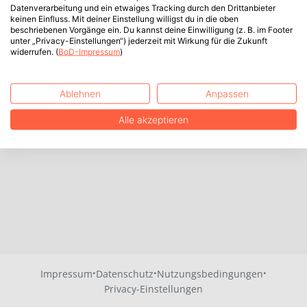
Datenverarbeitung und ein etwaiges Tracking durch den Drittanbieter
keinen Einfluss. Mit deiner Einstellung willigst du in die oben
beschriebenen Vorgänge ein. Du kannst deine Einwilligung (z. B. im Footer
unter „Privacy-Einstellungen“) jederzeit mit Wirkung für die Zukunft
widerrufen. (
BoD-Impressum
)
Ablehnen
Anpassen
Alle akzeptieren
·
·
·
Impressum
Datenschutz
Nutzungsbedingungen
Privacy-Einstellungen