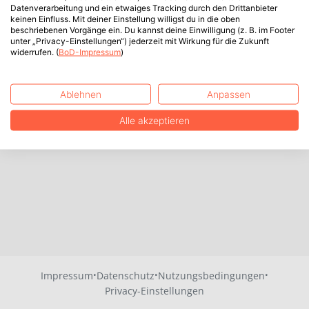
Datenverarbeitung und ein etwaiges Tracking durch den Drittanbieter
keinen Einfluss. Mit deiner Einstellung willigst du in die oben
beschriebenen Vorgänge ein. Du kannst deine Einwilligung (z. B. im Footer
unter „Privacy-Einstellungen“) jederzeit mit Wirkung für die Zukunft
widerrufen. (
BoD-Impressum
)
Ablehnen
Anpassen
Alle akzeptieren
·
·
·
Impressum
Datenschutz
Nutzungsbedingungen
Privacy-Einstellungen