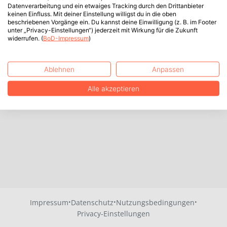
Datenverarbeitung und ein etwaiges Tracking durch den Drittanbieter
keinen Einfluss. Mit deiner Einstellung willigst du in die oben
beschriebenen Vorgänge ein. Du kannst deine Einwilligung (z. B. im Footer
unter „Privacy-Einstellungen“) jederzeit mit Wirkung für die Zukunft
widerrufen. (
BoD-Impressum
)
Ablehnen
Anpassen
Alle akzeptieren
·
·
·
Impressum
Datenschutz
Nutzungsbedingungen
Privacy-Einstellungen