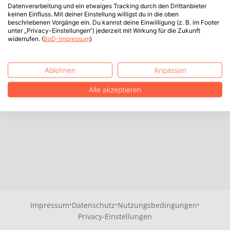
Datenverarbeitung und ein etwaiges Tracking durch den Drittanbieter
keinen Einfluss. Mit deiner Einstellung willigst du in die oben
beschriebenen Vorgänge ein. Du kannst deine Einwilligung (z. B. im Footer
unter „Privacy-Einstellungen“) jederzeit mit Wirkung für die Zukunft
widerrufen. (
BoD-Impressum
)
Ablehnen
Anpassen
Alle akzeptieren
·
·
·
Impressum
Datenschutz
Nutzungsbedingungen
Privacy-Einstellungen