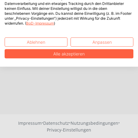
Datenverarbeitung und ein etwaiges Tracking durch den Drittanbieter
keinen Einfluss. Mit deiner Einstellung willigst du in die oben
beschriebenen Vorgänge ein. Du kannst deine Einwilligung (z. B. im Footer
unter „Privacy-Einstellungen“) jederzeit mit Wirkung für die Zukunft
widerrufen. (
BoD-Impressum
)
Ablehnen
Anpassen
Alle akzeptieren
·
·
·
Impressum
Datenschutz
Nutzungsbedingungen
Privacy-Einstellungen