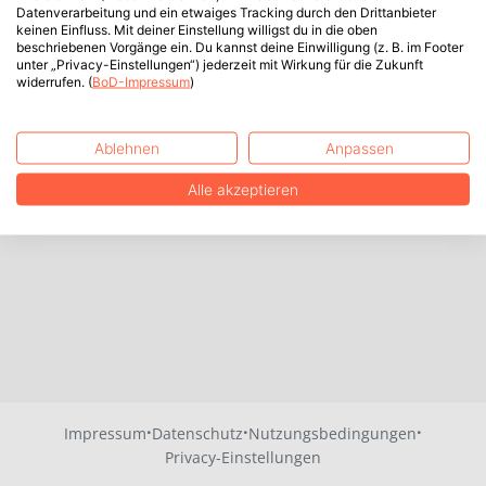
Datenverarbeitung und ein etwaiges Tracking durch den Drittanbieter
keinen Einfluss. Mit deiner Einstellung willigst du in die oben
beschriebenen Vorgänge ein. Du kannst deine Einwilligung (z. B. im Footer
unter „Privacy-Einstellungen“) jederzeit mit Wirkung für die Zukunft
widerrufen. (
BoD-Impressum
)
Ablehnen
Anpassen
Alle akzeptieren
·
·
·
Impressum
Datenschutz
Nutzungsbedingungen
Privacy-Einstellungen