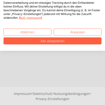
Datenverarbeitung und ein etwaiges Tracking durch den Drittanbieter
keinen Einfluss. Mit deiner Einstellung willigst du in die oben
beschriebenen Vorgänge ein. Du kannst deine Einwilligung (z. B. im Footer
unter „Privacy-Einstellungen“) jederzeit mit Wirkung für die Zukunft
widerrufen. (
BoD-Impressum
)
Ablehnen
Anpassen
Alle akzeptieren
·
·
·
Impressum
Datenschutz
Nutzungsbedingungen
Privacy-Einstellungen