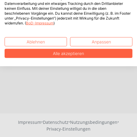
Datenverarbeitung und ein etwaiges Tracking durch den Drittanbieter
keinen Einfluss. Mit deiner Einstellung willigst du in die oben
beschriebenen Vorgänge ein. Du kannst deine Einwilligung (z. B. im Footer
unter „Privacy-Einstellungen“) jederzeit mit Wirkung für die Zukunft
widerrufen. (
BoD-Impressum
)
Ablehnen
Anpassen
Alle akzeptieren
·
·
·
Impressum
Datenschutz
Nutzungsbedingungen
Privacy-Einstellungen