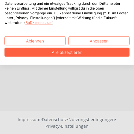
Datenverarbeitung und ein etwaiges Tracking durch den Drittanbieter
keinen Einfluss. Mit deiner Einstellung willigst du in die oben
beschriebenen Vorgänge ein. Du kannst deine Einwilligung (z. B. im Footer
unter „Privacy-Einstellungen“) jederzeit mit Wirkung für die Zukunft
widerrufen. (
BoD-Impressum
)
Ablehnen
Anpassen
Alle akzeptieren
·
·
·
Impressum
Datenschutz
Nutzungsbedingungen
Privacy-Einstellungen