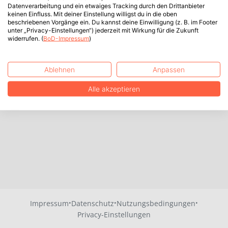
Datenverarbeitung und ein etwaiges Tracking durch den Drittanbieter
keinen Einfluss. Mit deiner Einstellung willigst du in die oben
beschriebenen Vorgänge ein. Du kannst deine Einwilligung (z. B. im Footer
unter „Privacy-Einstellungen“) jederzeit mit Wirkung für die Zukunft
widerrufen. (
BoD-Impressum
)
Ablehnen
Anpassen
Alle akzeptieren
·
·
·
Impressum
Datenschutz
Nutzungsbedingungen
Privacy-Einstellungen