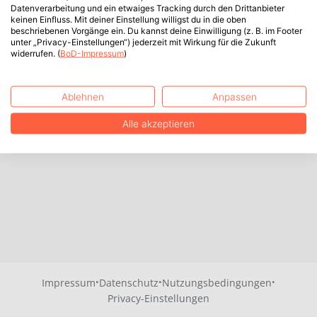
Datenverarbeitung und ein etwaiges Tracking durch den Drittanbieter
keinen Einfluss. Mit deiner Einstellung willigst du in die oben
beschriebenen Vorgänge ein. Du kannst deine Einwilligung (z. B. im Footer
unter „Privacy-Einstellungen“) jederzeit mit Wirkung für die Zukunft
widerrufen. (
BoD-Impressum
)
Ablehnen
Anpassen
Alle akzeptieren
·
·
·
Impressum
Datenschutz
Nutzungsbedingungen
Privacy-Einstellungen