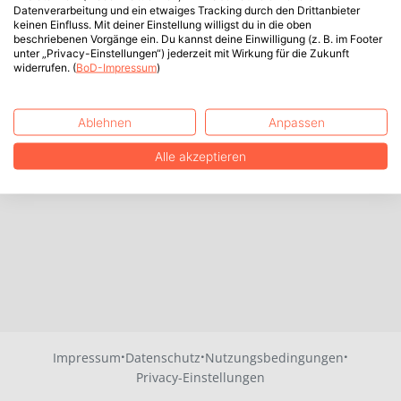
Datenverarbeitung und ein etwaiges Tracking durch den Drittanbieter
keinen Einfluss. Mit deiner Einstellung willigst du in die oben
beschriebenen Vorgänge ein. Du kannst deine Einwilligung (z. B. im Footer
unter „Privacy-Einstellungen“) jederzeit mit Wirkung für die Zukunft
widerrufen. (
BoD-Impressum
)
Ablehnen
Anpassen
Alle akzeptieren
·
·
·
Impressum
Datenschutz
Nutzungsbedingungen
Privacy-Einstellungen