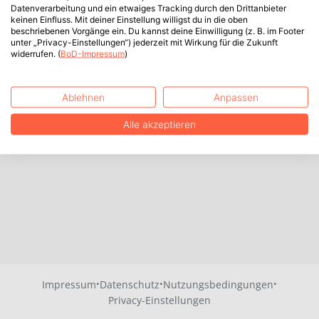
Datenverarbeitung und ein etwaiges Tracking durch den Drittanbieter
keinen Einfluss. Mit deiner Einstellung willigst du in die oben
beschriebenen Vorgänge ein. Du kannst deine Einwilligung (z. B. im Footer
unter „Privacy-Einstellungen“) jederzeit mit Wirkung für die Zukunft
widerrufen. (
BoD-Impressum
)
Ablehnen
Anpassen
Alle akzeptieren
·
·
·
Impressum
Datenschutz
Nutzungsbedingungen
Privacy-Einstellungen