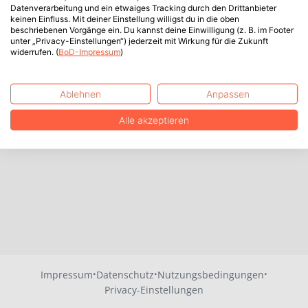
Datenverarbeitung und ein etwaiges Tracking durch den Drittanbieter
keinen Einfluss. Mit deiner Einstellung willigst du in die oben
beschriebenen Vorgänge ein. Du kannst deine Einwilligung (z. B. im Footer
unter „Privacy-Einstellungen“) jederzeit mit Wirkung für die Zukunft
widerrufen. (
BoD-Impressum
)
Ablehnen
Anpassen
Alle akzeptieren
·
·
·
Impressum
Datenschutz
Nutzungsbedingungen
Privacy-Einstellungen