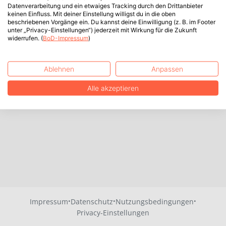
Datenverarbeitung und ein etwaiges Tracking durch den Drittanbieter
keinen Einfluss. Mit deiner Einstellung willigst du in die oben
beschriebenen Vorgänge ein. Du kannst deine Einwilligung (z. B. im Footer
unter „Privacy-Einstellungen“) jederzeit mit Wirkung für die Zukunft
widerrufen. (
BoD-Impressum
)
Ablehnen
Anpassen
Alle akzeptieren
·
·
·
Impressum
Datenschutz
Nutzungsbedingungen
Privacy-Einstellungen