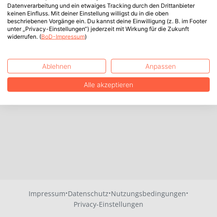
Datenverarbeitung und ein etwaiges Tracking durch den Drittanbieter
keinen Einfluss. Mit deiner Einstellung willigst du in die oben
beschriebenen Vorgänge ein. Du kannst deine Einwilligung (z. B. im Footer
unter „Privacy-Einstellungen“) jederzeit mit Wirkung für die Zukunft
widerrufen. (
BoD-Impressum
)
Ablehnen
Anpassen
Alle akzeptieren
·
·
·
Impressum
Datenschutz
Nutzungsbedingungen
Privacy-Einstellungen