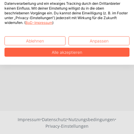
Datenverarbeitung und ein etwaiges Tracking durch den Drittanbieter
keinen Einfluss. Mit deiner Einstellung willigst du in die oben
beschriebenen Vorgänge ein. Du kannst deine Einwilligung (z. B. im Footer
unter „Privacy-Einstellungen“) jederzeit mit Wirkung für die Zukunft
widerrufen. (
BoD-Impressum
)
Ablehnen
Anpassen
Alle akzeptieren
·
·
·
Impressum
Datenschutz
Nutzungsbedingungen
Privacy-Einstellungen