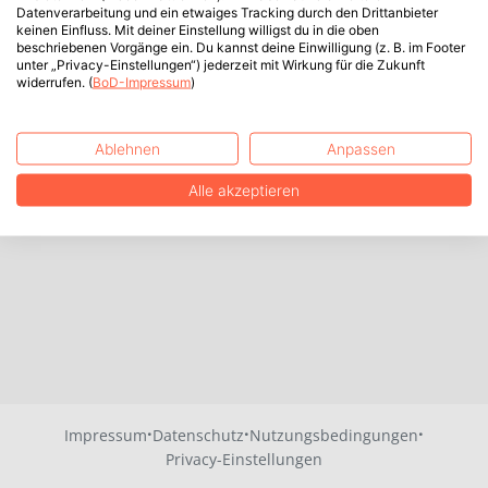
Datenverarbeitung und ein etwaiges Tracking durch den Drittanbieter
keinen Einfluss. Mit deiner Einstellung willigst du in die oben
beschriebenen Vorgänge ein. Du kannst deine Einwilligung (z. B. im Footer
unter „Privacy-Einstellungen“) jederzeit mit Wirkung für die Zukunft
widerrufen. (
BoD-Impressum
)
Ablehnen
Anpassen
Alle akzeptieren
·
·
·
Impressum
Datenschutz
Nutzungsbedingungen
Privacy-Einstellungen