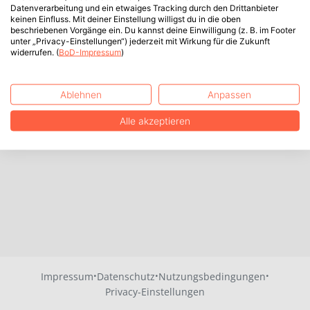
Datenverarbeitung und ein etwaiges Tracking durch den Drittanbieter
keinen Einfluss. Mit deiner Einstellung willigst du in die oben
beschriebenen Vorgänge ein. Du kannst deine Einwilligung (z. B. im Footer
unter „Privacy-Einstellungen“) jederzeit mit Wirkung für die Zukunft
widerrufen. (
BoD-Impressum
)
Ablehnen
Anpassen
Alle akzeptieren
·
·
·
Impressum
Datenschutz
Nutzungsbedingungen
Privacy-Einstellungen