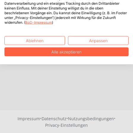
Datenverarbeitung und ein etwaiges Tracking durch den Drittanbieter
keinen Einfluss. Mit deiner Einstellung willigst du in die oben
beschriebenen Vorgänge ein. Du kannst deine Einwilligung (z. B. im Footer
unter „Privacy-Einstellungen“) jederzeit mit Wirkung für die Zukunft
widerrufen. (
BoD-Impressum
)
Ablehnen
Anpassen
Alle akzeptieren
·
·
·
Impressum
Datenschutz
Nutzungsbedingungen
Privacy-Einstellungen