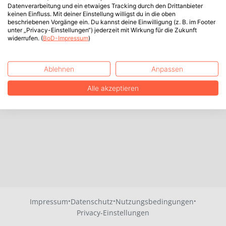
Datenverarbeitung und ein etwaiges Tracking durch den Drittanbieter
keinen Einfluss. Mit deiner Einstellung willigst du in die oben
beschriebenen Vorgänge ein. Du kannst deine Einwilligung (z. B. im Footer
unter „Privacy-Einstellungen“) jederzeit mit Wirkung für die Zukunft
widerrufen. (
BoD-Impressum
)
Ablehnen
Anpassen
Alle akzeptieren
·
·
·
Impressum
Datenschutz
Nutzungsbedingungen
Privacy-Einstellungen