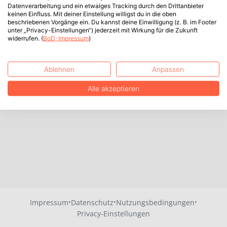
Datenverarbeitung und ein etwaiges Tracking durch den Drittanbieter
keinen Einfluss. Mit deiner Einstellung willigst du in die oben
beschriebenen Vorgänge ein. Du kannst deine Einwilligung (z. B. im Footer
unter „Privacy-Einstellungen“) jederzeit mit Wirkung für die Zukunft
widerrufen. (
BoD-Impressum
)
Ablehnen
Anpassen
Alle akzeptieren
·
·
·
Impressum
Datenschutz
Nutzungsbedingungen
Privacy-Einstellungen