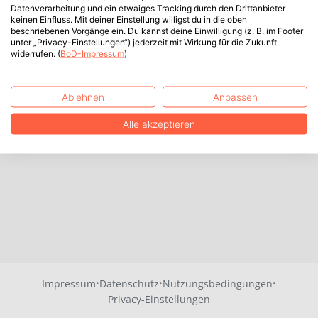
Datenverarbeitung und ein etwaiges Tracking durch den Drittanbieter
keinen Einfluss. Mit deiner Einstellung willigst du in die oben
beschriebenen Vorgänge ein. Du kannst deine Einwilligung (z. B. im Footer
unter „Privacy-Einstellungen“) jederzeit mit Wirkung für die Zukunft
widerrufen. (
BoD-Impressum
)
Ablehnen
Anpassen
Alle akzeptieren
·
·
·
Impressum
Datenschutz
Nutzungsbedingungen
Privacy-Einstellungen