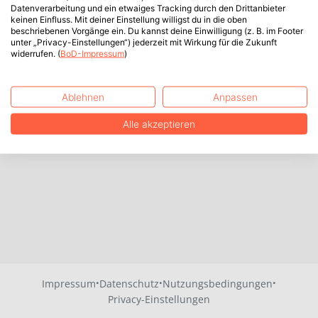
Datenverarbeitung und ein etwaiges Tracking durch den Drittanbieter
keinen Einfluss. Mit deiner Einstellung willigst du in die oben
beschriebenen Vorgänge ein. Du kannst deine Einwilligung (z. B. im Footer
unter „Privacy-Einstellungen“) jederzeit mit Wirkung für die Zukunft
widerrufen. (
BoD-Impressum
)
Ablehnen
Anpassen
Alle akzeptieren
·
·
·
Impressum
Datenschutz
Nutzungsbedingungen
Privacy-Einstellungen