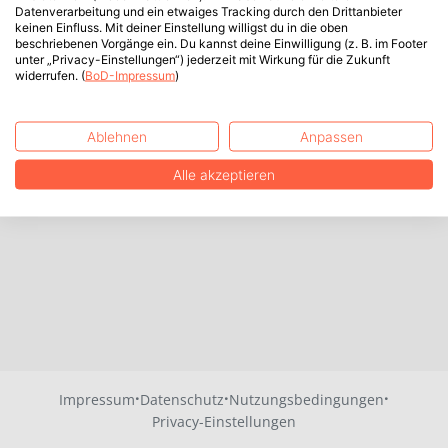
Datenverarbeitung und ein etwaiges Tracking durch den Drittanbieter
keinen Einfluss. Mit deiner Einstellung willigst du in die oben
beschriebenen Vorgänge ein. Du kannst deine Einwilligung (z. B. im Footer
unter „Privacy-Einstellungen“) jederzeit mit Wirkung für die Zukunft
widerrufen. (
BoD-Impressum
)
Ablehnen
Anpassen
Alle akzeptieren
·
·
·
Impressum
Datenschutz
Nutzungsbedingungen
Privacy-Einstellungen