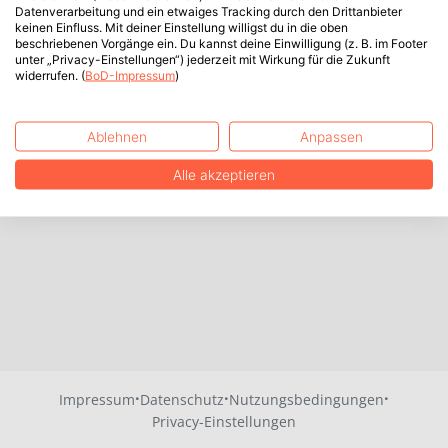
Datenverarbeitung und ein etwaiges Tracking durch den Drittanbieter
keinen Einfluss. Mit deiner Einstellung willigst du in die oben
beschriebenen Vorgänge ein. Du kannst deine Einwilligung (z. B. im Footer
unter „Privacy-Einstellungen“) jederzeit mit Wirkung für die Zukunft
widerrufen. (
BoD-Impressum
)
Ablehnen
Anpassen
Alle akzeptieren
·
·
·
Impressum
Datenschutz
Nutzungsbedingungen
Privacy-Einstellungen