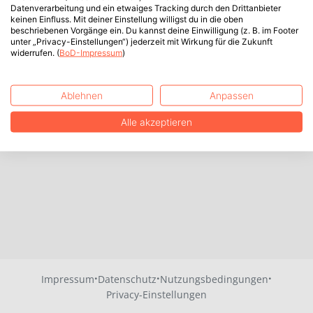
Datenverarbeitung und ein etwaiges Tracking durch den Drittanbieter
keinen Einfluss. Mit deiner Einstellung willigst du in die oben
beschriebenen Vorgänge ein. Du kannst deine Einwilligung (z. B. im Footer
unter „Privacy-Einstellungen“) jederzeit mit Wirkung für die Zukunft
widerrufen. (
BoD-Impressum
)
Ablehnen
Anpassen
Alle akzeptieren
·
·
·
Impressum
Datenschutz
Nutzungsbedingungen
Privacy-Einstellungen