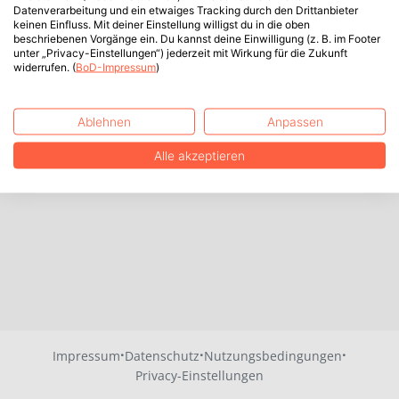
Datenverarbeitung und ein etwaiges Tracking durch den Drittanbieter
keinen Einfluss. Mit deiner Einstellung willigst du in die oben
beschriebenen Vorgänge ein. Du kannst deine Einwilligung (z. B. im Footer
unter „Privacy-Einstellungen“) jederzeit mit Wirkung für die Zukunft
widerrufen. (
BoD-Impressum
)
Ablehnen
Anpassen
Alle akzeptieren
·
·
·
Impressum
Datenschutz
Nutzungsbedingungen
Privacy-Einstellungen