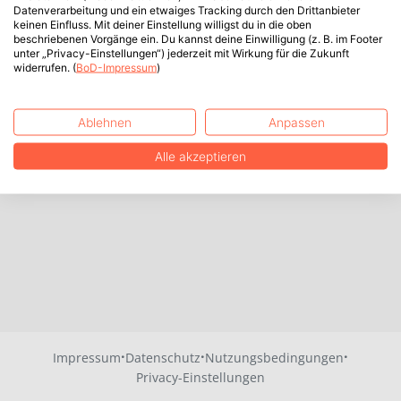
Datenverarbeitung und ein etwaiges Tracking durch den Drittanbieter
keinen Einfluss. Mit deiner Einstellung willigst du in die oben
beschriebenen Vorgänge ein. Du kannst deine Einwilligung (z. B. im Footer
unter „Privacy-Einstellungen“) jederzeit mit Wirkung für die Zukunft
widerrufen. (
BoD-Impressum
)
Ablehnen
Anpassen
Alle akzeptieren
·
·
·
Impressum
Datenschutz
Nutzungsbedingungen
Privacy-Einstellungen