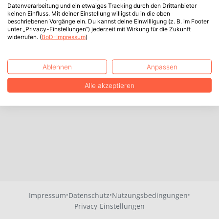
Datenverarbeitung und ein etwaiges Tracking durch den Drittanbieter
keinen Einfluss. Mit deiner Einstellung willigst du in die oben
beschriebenen Vorgänge ein. Du kannst deine Einwilligung (z. B. im Footer
unter „Privacy-Einstellungen“) jederzeit mit Wirkung für die Zukunft
widerrufen. (
BoD-Impressum
)
Ablehnen
Anpassen
Alle akzeptieren
·
·
·
Impressum
Datenschutz
Nutzungsbedingungen
Privacy-Einstellungen