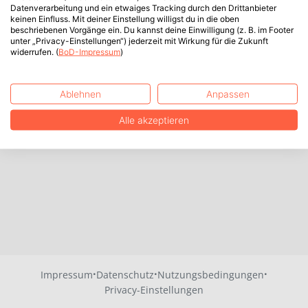
Datenverarbeitung und ein etwaiges Tracking durch den Drittanbieter
keinen Einfluss. Mit deiner Einstellung willigst du in die oben
beschriebenen Vorgänge ein. Du kannst deine Einwilligung (z. B. im Footer
unter „Privacy-Einstellungen“) jederzeit mit Wirkung für die Zukunft
widerrufen. (
BoD-Impressum
)
Ablehnen
Anpassen
Alle akzeptieren
·
·
·
Impressum
Datenschutz
Nutzungsbedingungen
Privacy-Einstellungen