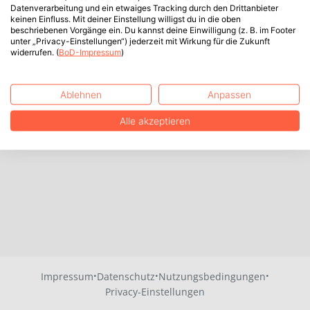
Datenverarbeitung und ein etwaiges Tracking durch den Drittanbieter
keinen Einfluss. Mit deiner Einstellung willigst du in die oben
beschriebenen Vorgänge ein. Du kannst deine Einwilligung (z. B. im Footer
unter „Privacy-Einstellungen“) jederzeit mit Wirkung für die Zukunft
widerrufen. (
BoD-Impressum
)
Ablehnen
Anpassen
Alle akzeptieren
·
·
·
Impressum
Datenschutz
Nutzungsbedingungen
Privacy-Einstellungen