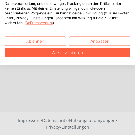
Datenverarbeitung und ein etwaiges Tracking durch den Drittanbieter
keinen Einfluss. Mit deiner Einstellung willigst du in die oben
beschriebenen Vorgänge ein. Du kannst deine Einwilligung (z. B. im Footer
unter „Privacy-Einstellungen“) jederzeit mit Wirkung für die Zukunft
widerrufen. (
BoD-Impressum
)
Ablehnen
Anpassen
Alle akzeptieren
·
·
·
Impressum
Datenschutz
Nutzungsbedingungen
Privacy-Einstellungen