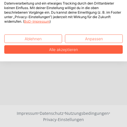
Datenverarbeitung und ein etwaiges Tracking durch den Drittanbieter
keinen Einfluss. Mit deiner Einstellung willigst du in die oben
beschriebenen Vorgänge ein. Du kannst deine Einwilligung (z. B. im Footer
unter „Privacy-Einstellungen“) jederzeit mit Wirkung für die Zukunft
widerrufen. (
BoD-Impressum
)
Ablehnen
Anpassen
Alle akzeptieren
·
·
·
Impressum
Datenschutz
Nutzungsbedingungen
Privacy-Einstellungen