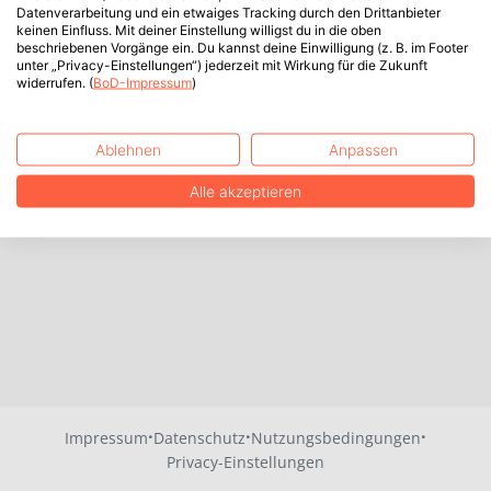
Datenverarbeitung und ein etwaiges Tracking durch den Drittanbieter
keinen Einfluss. Mit deiner Einstellung willigst du in die oben
beschriebenen Vorgänge ein. Du kannst deine Einwilligung (z. B. im Footer
unter „Privacy-Einstellungen“) jederzeit mit Wirkung für die Zukunft
widerrufen. (
BoD-Impressum
)
Ablehnen
Anpassen
Alle akzeptieren
·
·
·
Impressum
Datenschutz
Nutzungsbedingungen
Privacy-Einstellungen