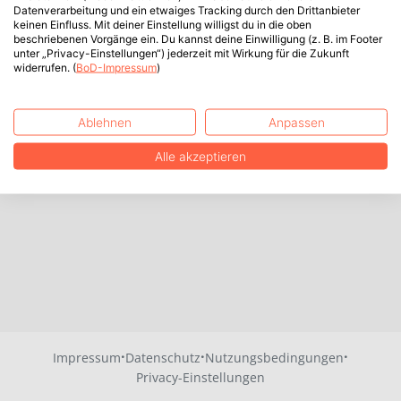
Datenverarbeitung und ein etwaiges Tracking durch den Drittanbieter
keinen Einfluss. Mit deiner Einstellung willigst du in die oben
beschriebenen Vorgänge ein. Du kannst deine Einwilligung (z. B. im Footer
unter „Privacy-Einstellungen“) jederzeit mit Wirkung für die Zukunft
widerrufen. (
BoD-Impressum
)
Ablehnen
Anpassen
Alle akzeptieren
·
·
·
Impressum
Datenschutz
Nutzungsbedingungen
Privacy-Einstellungen