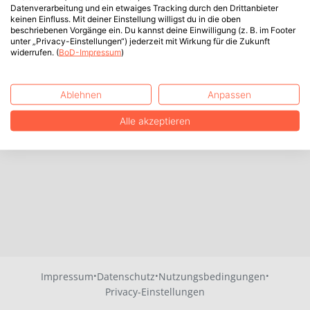
Datenverarbeitung und ein etwaiges Tracking durch den Drittanbieter
keinen Einfluss. Mit deiner Einstellung willigst du in die oben
beschriebenen Vorgänge ein. Du kannst deine Einwilligung (z. B. im Footer
unter „Privacy-Einstellungen“) jederzeit mit Wirkung für die Zukunft
widerrufen. (
BoD-Impressum
)
Ablehnen
Anpassen
Alle akzeptieren
·
·
·
Impressum
Datenschutz
Nutzungsbedingungen
Privacy-Einstellungen