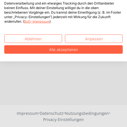
Datenverarbeitung und ein etwaiges Tracking durch den Drittanbieter
keinen Einfluss. Mit deiner Einstellung willigst du in die oben
beschriebenen Vorgänge ein. Du kannst deine Einwilligung (z. B. im Footer
unter „Privacy-Einstellungen“) jederzeit mit Wirkung für die Zukunft
widerrufen. (
BoD-Impressum
)
Ablehnen
Anpassen
Alle akzeptieren
·
·
·
Impressum
Datenschutz
Nutzungsbedingungen
Privacy-Einstellungen