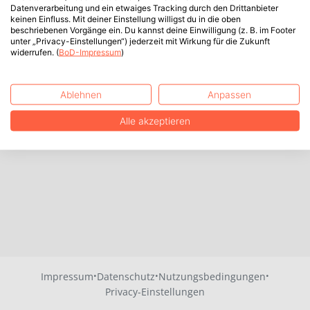
Datenverarbeitung und ein etwaiges Tracking durch den Drittanbieter
keinen Einfluss. Mit deiner Einstellung willigst du in die oben
beschriebenen Vorgänge ein. Du kannst deine Einwilligung (z. B. im Footer
unter „Privacy-Einstellungen“) jederzeit mit Wirkung für die Zukunft
widerrufen. (
BoD-Impressum
)
Ablehnen
Anpassen
Alle akzeptieren
·
·
·
Impressum
Datenschutz
Nutzungsbedingungen
Privacy-Einstellungen