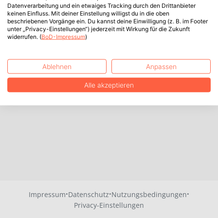
Datenverarbeitung und ein etwaiges Tracking durch den Drittanbieter
keinen Einfluss. Mit deiner Einstellung willigst du in die oben
beschriebenen Vorgänge ein. Du kannst deine Einwilligung (z. B. im Footer
unter „Privacy-Einstellungen“) jederzeit mit Wirkung für die Zukunft
widerrufen. (
BoD-Impressum
)
Ablehnen
Anpassen
Alle akzeptieren
·
·
·
Impressum
Datenschutz
Nutzungsbedingungen
Privacy-Einstellungen