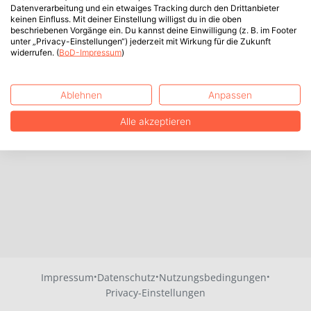
Datenverarbeitung und ein etwaiges Tracking durch den Drittanbieter
keinen Einfluss. Mit deiner Einstellung willigst du in die oben
beschriebenen Vorgänge ein. Du kannst deine Einwilligung (z. B. im Footer
unter „Privacy-Einstellungen“) jederzeit mit Wirkung für die Zukunft
widerrufen. (
BoD-Impressum
)
Ablehnen
Anpassen
Alle akzeptieren
·
·
·
Impressum
Datenschutz
Nutzungsbedingungen
Privacy-Einstellungen